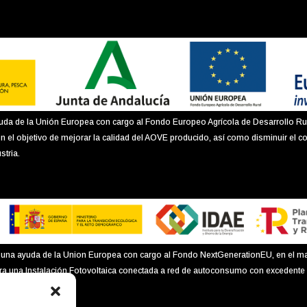
uda de la Unión Europea con cargo al Fondo Europeo Agrícola de Desarrollo Ru
n el objetivo de mejorar la calidad del AOVE producido, así como disminuir el c
stria.
ido una ayuda de la Union Europea con cargo al Fondo NextGenerationEU, en el m
ara una Instalación Fotovoltaica conectada a red de autoconsumo con excedent
concedida