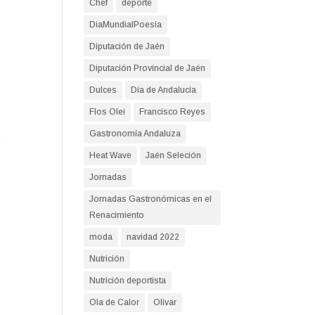
Chef
deporte
DiaMundialPoesía
Diputación de Jaén
Diputación Provincial de Jaén
Dulces
Día de Andalucía
Flos Olei
Francisco Reyes
Gastronomía Andaluza
Heat Wave
Jaén Seleción
Jornadas
Jornadas Gastronómicas en el
Renacimiento
moda
navidad 2022
Nutrición
Nutrición deportista
Ola de Calor
Olivar