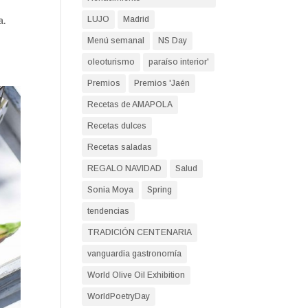
LUJO
Madrid
a.
Menú semanal
NS Day
oleoturismo
paraíso interior'
Premios
Premios 'Jaén
Recetas de AMAPOLA
Recetas dulces
Recetas saladas
REGALO NAVIDAD
Salud
Sonia Moya
Spring
tendencias
TRADICIÓN CENTENARIA
vanguardia gastronomía
World Olive Oil Exhibition
WorldPoetryDay