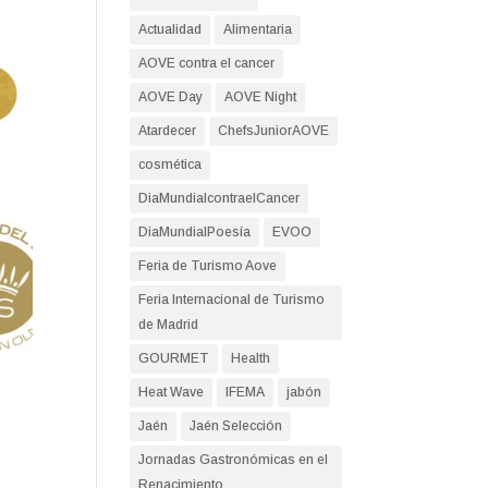
Actualidad
Alimentaria
AOVE contra el cancer
AOVE Day
AOVE Night
Atardecer
ChefsJuniorAOVE
cosmética
DiaMundialcontraelCancer
DiaMundialPoesía
EVOO
Feria de Turismo Aove
Feria Internacional de Turismo
de Madrid
GOURMET
Health
Heat Wave
IFEMA
jabón
Jaén
Jaén Selección
Jornadas Gastronómicas en el
Renacimiento