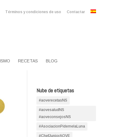
Términos y condiciones de uso
Contactar
ISMO
RECETAS
BLOG
Nube de etiquetas
#aoverecetasNS
#aovesaludNS
#aoveconsejosNS
#AsociacionPidemelaLuna
#ChefJuniorAOVE