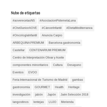
Nube de etiquetas
#aoverecetasNS
#AsociacionPidemelaLuna
#ChefJuniorAOVE
#CáncerInfantil
#DietaMediterranea
#OncologíaInfantil
Anuncia Carpio
ARBEQUINA PREMIUM
Barcelona gastronomía
Castellar
CENTENARIUM PREMIUM
Centro de Interpretación Olivar y Aceite
componentes minoritarios
Cultura
Desayuno
Eventos
EVOO
Feria Internacional de Turismo de Madrid
gambas
gastronomía
GOURMET
Health
Heritage
investigación
jabón
Japón
Jaén Selección 2018
langostinos
lentejas
LUJO
Merienda