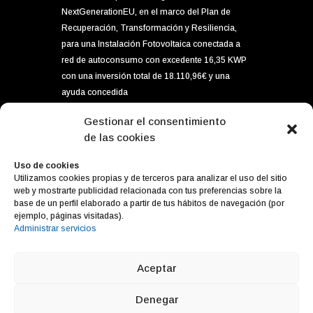
NextGenerationEU, en el marco del Plan de
Recuperación, Transformación y Resiliencia,
para una Instalación Fotovoltaica conectada a
red de autoconsumo con excedente 16,35 KWP
con una inversión total de 18.110,96€ y una
ayuda concedida
por importe de 5.896,80€ dentro del programa
Gestionar el consentimiento
de incentivos ligados al autoconsumo y
de las cookies
almacenamiento, con fuentes de energía
renovable, así como la implantación de
Uso de cookies
Utilizamos cookies propias y de terceros para analizar el uso del sitio
sistemas térmicos en el sector residencial del
web y mostrarte publicidad relacionada con tus preferencias sobre la
Ministerior para la Transición Ecológica y el
base de un perfil elaborado a partir de tus hábitos de navegación (por
Reto Demográfico, gestionado por el IDAE.
ejemplo, páginas visitadas).
Administrar servicios
Aceptar
Diseño web
Cabello x Mure
Denegar