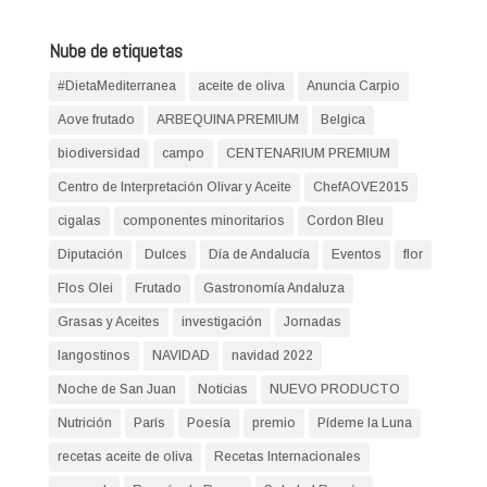
Nube de etiquetas
#DietaMediterranea
aceite de oliva
Anuncia Carpio
Aove frutado
ARBEQUINA PREMIUM
Belgica
biodiversidad
campo
CENTENARIUM PREMIUM
Centro de Interpretación Olivar y Aceite
ChefAOVE2015
cigalas
componentes minoritarios
Cordon Bleu
Diputación
Dulces
Día de Andalucía
Eventos
flor
Flos Olei
Frutado
Gastronomía Andaluza
Grasas y Aceites
investigación
Jornadas
langostinos
NAVIDAD
navidad 2022
Noche de San Juan
Noticias
NUEVO PRODUCTO
Nutrición
París
Poesía
premio
Pídeme la Luna
recetas aceite de oliva
Recetas Internacionales