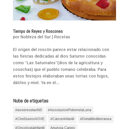
Tiempo de Reyes y Roscones
por
Nobleza del Sur
|
Recetas
El origen del roscón parece estar relacionado con
las fiestas dedicadas al dios Saturno conocidas
como “Las Saturnales”(dios de la agricultura y
cosechas) que el pueblo romano celebraba. Para
estos festejos elaboraban unas tortas con higos,
dátiles y miel. Ya en el...
Nube de etiquetas
#aoverecetasNS
#AsociacionPidemelaLuna
#ChefJuniorAOVE
#CáncerInfantil
#DietaMediterranea
#OncologíaInfantil
Anuncia Carpio