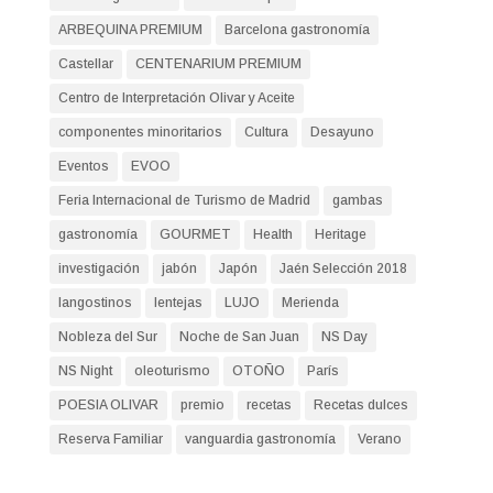
ARBEQUINA PREMIUM
Barcelona gastronomía
Castellar
CENTENARIUM PREMIUM
Centro de Interpretación Olivar y Aceite
componentes minoritarios
Cultura
Desayuno
Eventos
EVOO
Feria Internacional de Turismo de Madrid
gambas
gastronomía
GOURMET
Health
Heritage
investigación
jabón
Japón
Jaén Selección 2018
langostinos
lentejas
LUJO
Merienda
Nobleza del Sur
Noche de San Juan
NS Day
NS Night
oleoturismo
OTOÑO
París
POESIA OLIVAR
premio
recetas
Recetas dulces
Reserva Familiar
vanguardia gastronomía
Verano