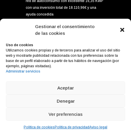
red de autoconsumo con excedente 16,35 KWP
con una inversión total de 18.110,96€ y una
ayuda concedida
por importe de 5.896,80€ dentro del programa
Gestionar el consentimiento
de incentivos ligados al autoconsumo y
de las cookies
almacenamiento, con fuentes de energía
renovable, así como la implantación de
Uso de cookies
Utilizamos cookies propias y de terceros para analizar el uso del sitio
sistemas térmicos en el sector residencial del
web y mostrarte publicidad relacionada con tus preferencias sobre la
Ministerior para la Transición Ecológica y el
base de un perfil elaborado a partir de tus hábitos de navegación (por
Reto Demográfico, gestionado por el IDAE.
ejemplo, páginas visitadas).
Administrar servicios
Aceptar
Diseño web
Cabello x Mure
Denegar
Ver preferencias
Política de cookies
Política de privacidad
Aviso legal