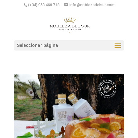
(+34) 953 460 718
info@noblezadelsur.com
Seleccionar página