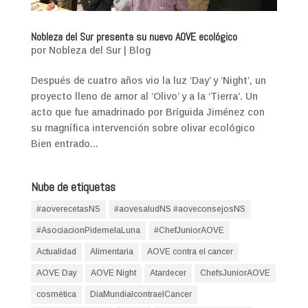
Nobleza del Sur presenta su nuevo AOVE ecológico
por
Nobleza del Sur
|
Blog
Después de cuatro años vio la luz ‘Day’ y ‘Night’, un
proyecto lleno de amor al ‘Olivo’ y a la ‘Tierra’. Un
acto que fue amadrinado por Bríguida Jiménez con
su magnífica intervención sobre olivar ecológico
Bien entrado...
Nube de etiquetas
#aoverecetasNS
#aovesaludNS #aoveconsejosNS
#AsociacionPidemelaLuna
#ChefJuniorAOVE
Actualidad
Alimentaria
AOVE contra el cancer
AOVE Day
AOVE Night
Atardecer
ChefsJuniorAOVE
cosmética
DiaMundialcontraelCancer