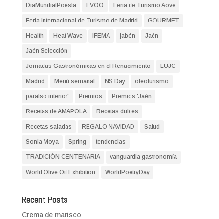
DiaMundialPoesía
EVOO
Feria de Turismo Aove
Feria Internacional de Turismo de Madrid
GOURMET
Health
Heat Wave
IFEMA
jabón
Jaén
Jaén Selección
Jornadas Gastronómicas en el Renacimiento
LUJO
Madrid
Menú semanal
NS Day
oleoturismo
paraíso interior'
Premios
Premios 'Jaén
Recetas de AMAPOLA
Recetas dulces
Recetas saladas
REGALO NAVIDAD
Salud
Sonia Moya
Spring
tendencias
TRADICIÓN CENTENARIA
vanguardia gastronomía
World Olive Oil Exhibition
WorldPoetryDay
Recent Posts
Crema de marisco