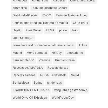
AOVE Day
AOVE Night
Atardecer
ChefsJuniorAOVE
cosmética
DiaMundialcontraelCancer
DiaMundialPoesía
EVOO
Feria de Turismo Aove
Feria Internacional de Turismo de Madrid
GOURMET
Health
Heat Wave
IFEMA
jabón
Jaén
Jaén Selección
Jornadas Gastronómicas en el Renacimiento
LUJO
Madrid
Menú semanal
NS Day
oleoturismo
paraíso interior'
Premios
Premios 'Jaén
Recetas de AMAPOLA
Recetas dulces
Recetas saladas
REGALO NAVIDAD
Salud
Sonia Moya
Spring
tendencias
TRADICIÓN CENTENARIA
vanguardia gastronomía
World Olive Oil Exhibition
WorldPoetryDay