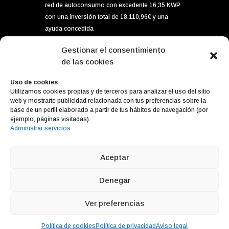
red de autoconsumo con excedente 16,35 KWP
con una inversión total de 18.110,96€ y una
ayuda concedida
por importe de 5.896,80€ dentro del programa
Gestionar el consentimiento
de incentivos ligados al autoconsumo y
de las cookies
almacenamiento, con fuentes de energía
renovable, así como la implantación de
Uso de cookies
Utilizamos cookies propias y de terceros para analizar el uso del sitio
sistemas térmicos en el sector residencial del
web y mostrarte publicidad relacionada con tus preferencias sobre la
Ministerior para la Transición Ecológica y el
base de un perfil elaborado a partir de tus hábitos de navegación (por
Reto Demográfico, gestionado por el IDAE.
ejemplo, páginas visitadas).
Administrar servicios
Aceptar
Diseño web
Cabello x Mure
Denegar
Ver preferencias
Política de cookies
Política de privacidad
Aviso legal