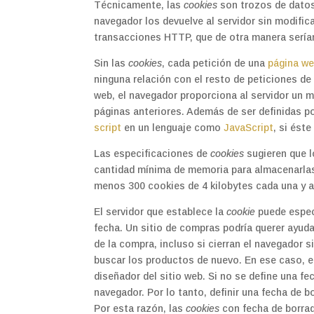
Técnicamente, las
cookies
son trozos de datos 
navegador los devuelve al servidor sin modifica
transacciones HTTP, que de otra manera sería
Sin las
cookies
, cada petición de una
página w
ninguna relación con el resto de peticiones d
web, el navegador proporciona al servidor un me
páginas anteriores. Además de ser definidas po
script
en un lenguaje como
JavaScript
, si ést
Las especificaciones de
cookies
sugieren que 
cantidad mínima de memoria para almacenarlas
menos 300 cookies de 4 kilobytes cada una y 
El servidor que establece la
cookie
puede espec
fecha. Un sitio de compras podría querer ayud
de la compra, incluso si cierran el navegador s
buscar los productos de nuevo. En ese caso, e
diseñador del sitio web. Si no se define una fe
navegador. Por lo tanto, definir una fecha de 
Por esta razón, las
cookies
con fecha de borra