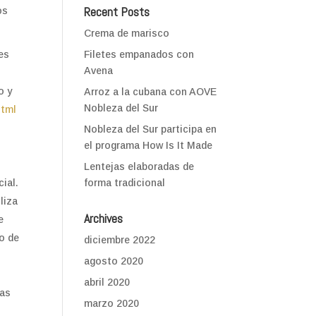
Recent Posts
os
Crema de marisco
tes
Filetes empanados con
Avena
s
o y
Arroz a la cubana con AOVE
Nobleza del Sur
html
Nobleza del Sur participa en
el programa How Is It Made
r
Lentejas elaboradas de
ial.
forma tradicional
liza
Archives
e
ro de
diciembre 2022
agosto 2020
abril 2020
cas
marzo 2020