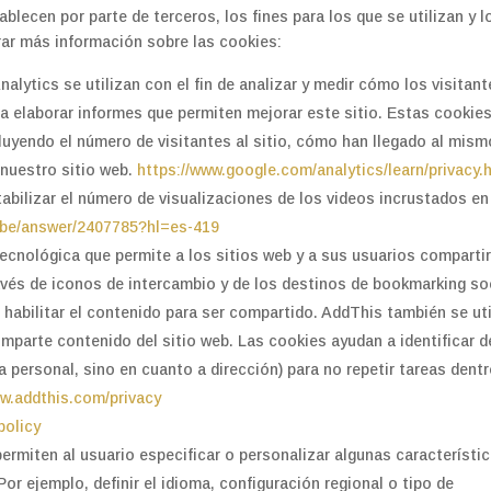
ecen por parte de terceros, los fines para los que se utilizan y l
ar más información sobre las cookies:
alytics se utilizan con el fin de analizar y medir cómo los visitan
ra elaborar informes que permiten mejorar este sitio. Estas cookie
luyendo el número de visitantes al sitio, cómo han llegado al mism
 nuestro sitio web.
https://www.google.com/analytics/learn/privacy.
abilizar el número de visualizaciones de los videos incrustados en
ube/answer/2407785?hl=es-419
cnológica que permite a los sitios web y a sus usuarios comparti
avés de iconos de intercambio y de los destinos de bookmarking soc
e habilitar el contenido para ser compartido. AddThis también se uti
mparte contenido del sitio web. Las cookies ayudan a identificar d
 personal, sino en cuanto a dirección) para no repetir tareas dent
ww.addthis.com/privacy
policy
ermiten al usuario especificar o personalizar algunas característi
or ejemplo, definir el idioma, configuración regional o tipo de