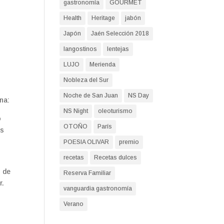
gastronomía
GOURMET
Health
Heritage
jabón
Japón
Jaén Selección 2018
langostinos
lentejas
LUJO
Merienda
Nobleza del Sur
Noche de San Juan
NS Day
na:
NS Night
oleoturismo
o
OTOÑO
París
as
POESIA OLIVAR
premio
recetas
Recetas dulces
s de
Reserva Familiar
r.
vanguardia gastronomía
Verano