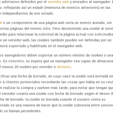
arbitrarios definidos por el
servidor web
y enviados al navegador. 
r, reflejando así un
estado
(memoria de eventos anteriores) en las
n independientes de ese estado.
eb
o un componente de una página web sería un evento aislado, sin
e otras páginas del mismo sitio. Pero devolviendo una
cookie
al serv
dio para relacionar la solicitud de la página actual con solicitude
r un servidor web, las
cookies
también pueden ser definidas por un
e está soportado y habilitado en el navegador web.
los navegadores deben soportar un número mínimo de
cookies
o un
. En concreto, se espera que un navegador sea capaz de almacena
al menos 20
cookies
por servidor o
dominio
.
ificar una fecha de borrado, en cuyo caso la
cookie
será borrada e
ar a clientes potenciales recordando las cosas que había en su ces
in realizar la compra y vuelven más tarde, para evitar que tengan qu
l servidor crearía una
cookie
con fecha de borrado según el deseo d
cha de borrado, la
cookie
es borrada cuando el usuario cierra su
borrado es una manera de hacer que la
cookie
sobreviva entre sesion
do se llaman
persistentes
.