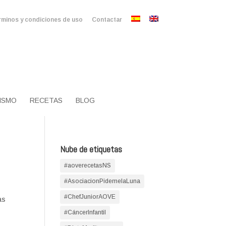
minos y condiciones de uso
Contactar
ISMO
RECETAS
BLOG
Nube de etiquetas
#aoverecetasNS
#AsociacionPidemelaLuna
#ChefJuniorAOVE
as
#CáncerInfantil