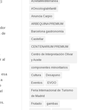
#DietaMediterranea
El
#OncologíaInfantil
Anuncia Carpio
ARBEQUINA PREMIUM
idor
Barcelona gastronomía
s de
Castellar
CENTENARIUM PREMIUM
a
Centro de Interpretación Olivar
r al
y Aceite
componentes minoritarios
n esa
Cultura
Desayuno
ta
Eventos
EVOO
e
Feria Internacional de Turismo
el
de Madrid
es.
Frutado
gambas