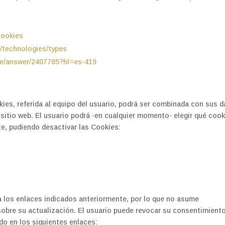
cookies
s/technologies/types
be/answer/2407785?hl=es-419
ies, referida al equipo del usuario, podrá ser combinada con sus 
 sitio web. El usuario podrá -en cualquier momento- elegir qué coo
te, pudiendo desactivar las Cookies:
na los enlaces indicados anteriormente, por lo que no asume
sobre su actualización. El usuario puede revocar su consentimient
do en los siguientes enlaces: