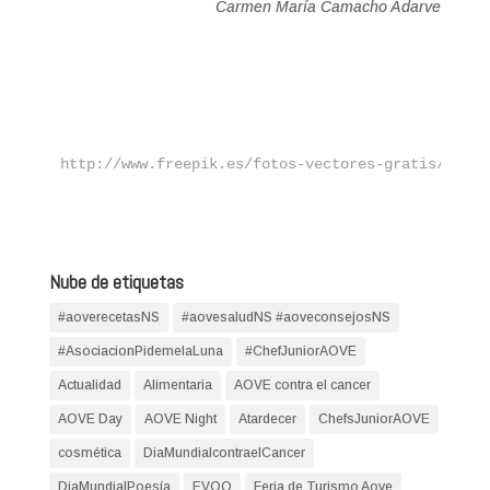
Carmen María Camacho Adarve
http://www.freepik.es/fotos-vectores-gratis/flor"
Nube de etiquetas
#aoverecetasNS
#aovesaludNS #aoveconsejosNS
#AsociacionPidemelaLuna
#ChefJuniorAOVE
Actualidad
Alimentaria
AOVE contra el cancer
AOVE Day
AOVE Night
Atardecer
ChefsJuniorAOVE
cosmética
DiaMundialcontraelCancer
DiaMundialPoesía
EVOO
Feria de Turismo Aove