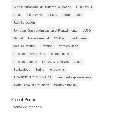
Feria Internacional de Turismo de Madrid
GOURMET
Health
Heat Wave
IFEMA
jabón
Jaén
Jaén Selección
Jornadas Gastronómicas en el Renacimiento
LUJO
Madrid
Menú semanal
NS Day
oleoturismo
paraíso interior'
Premios
Premios 'Jaén
Recetas de AMAPOLA
Recetas dulces
Recetas saladas
REGALO NAVIDAD
Salud
Sonia Moya
Spring
tendencias
TRADICIÓN CENTENARIA
vanguardia gastronomía
World Olive Oil Exhibition
WorldPoetryDay
Recent Posts
Crema de marisco