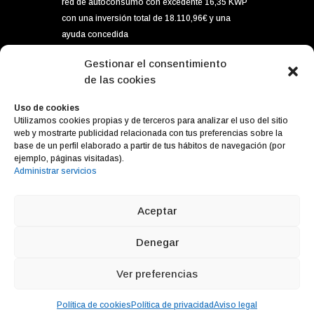
red de autoconsumo con excedente 16,35 KWP
con una inversión total de 18.110,96€ y una
ayuda concedida
por importe de 5.896,80€ dentro del programa
Gestionar el consentimiento
de incentivos ligados al autoconsumo y
de las cookies
almacenamiento, con fuentes de energía
renovable, así como la implantación de
Uso de cookies
Utilizamos cookies propias y de terceros para analizar el uso del sitio
sistemas térmicos en el sector residencial del
web y mostrarte publicidad relacionada con tus preferencias sobre la
Ministerior para la Transición Ecológica y el
base de un perfil elaborado a partir de tus hábitos de navegación (por
Reto Demográfico, gestionado por el IDAE.
ejemplo, páginas visitadas).
Administrar servicios
Aceptar
Diseño web
Cabello x Mure
Denegar
Ver preferencias
Política de cookies
Política de privacidad
Aviso legal