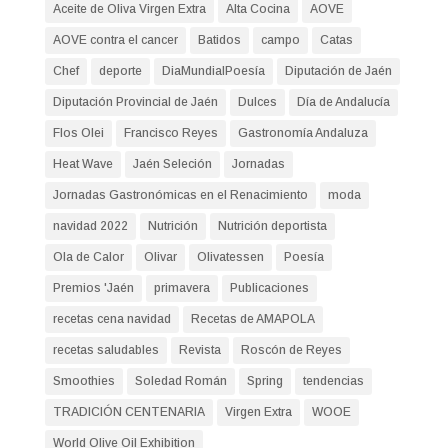
Aceite de Oliva Virgen Extra
Alta Cocina
AOVE
AOVE contra el cancer
Batidos
campo
Catas
Chef
deporte
DiaMundialPoesía
Diputación de Jaén
Diputación Provincial de Jaén
Dulces
Día de Andalucía
Flos Olei
Francisco Reyes
Gastronomía Andaluza
Heat Wave
Jaén Seleción
Jornadas
Jornadas Gastronómicas en el Renacimiento
moda
navidad 2022
Nutrición
Nutrición deportista
Ola de Calor
Olivar
Olivatessen
Poesía
Premios 'Jaén
primavera
Publicaciones
recetas cena navidad
Recetas de AMAPOLA
recetas saludables
Revista
Roscón de Reyes
Smoothies
Soledad Román
Spring
tendencias
TRADICIÓN CENTENARIA
Virgen Extra
WOOE
World Olive Oil Exhibition