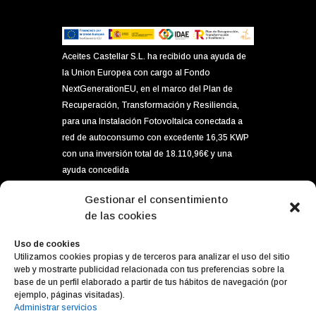
Aceites Castellar S.L. ha recibido una ayuda de
la Union Europea con cargo al Fondo
NextGenerationEU, en el marco del Plan de
Recuperación, Transformación y Resiliencia,
para una Instalación Fotovoltaica conectada a
red de autoconsumo con excedente 16,35 KWP
con una inversión total de 18.110,96€ y una
ayuda concedida
por importe de 5.896,80€ dentro del programa
Gestionar el consentimiento
de incentivos ligados al autoconsumo y
de las cookies
almacenamiento, con fuentes de energía
renovable, así como la implantación de
Uso de cookies
Utilizamos cookies propias y de terceros para analizar el uso del sitio
sistemas térmicos en el sector residencial del
web y mostrarte publicidad relacionada con tus preferencias sobre la
Ministerior para la Transición Ecológica y el
base de un perfil elaborado a partir de tus hábitos de navegación (por
Reto Demográfico, gestionado por el IDAE.
ejemplo, páginas visitadas).
Administrar servicios