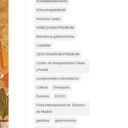
#DietaMediterranea
#OncologíaInfantil
Anuncia Carpio
ARBEQUINA PREMIUM
Barcelona gastronomía
Castellar
CENTENARIUM PREMIUM
Centro de Interpretación Olivar
y Aceite
componentes minoritarios
Cultura
Desayuno
Eventos
EVOO
Feria Internacional de Turismo
de Madrid
gambas
gastronomía