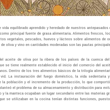
e vida equilibrado aprendido y heredado de nuestros antepasados 
 como principal fuente de grasa alimentaria. Alimentos frescos, lo
tos vegetales, pescados, huevos y lácteos sobre alimentos de o
e de oliva y vino en cantidades moderadas son las pautas principal
 del aceite de oliva por la ribera de los países de la cuenca de
ue se tiene realmente establecido el inicio del comercio del acei
nos. Dentro de los tres alimentos básicos de la trilogía alimentar
a vid. La instauración del fuego doméstico, la vida sedentaria 
de la población y el incremento de la producción, lo que comporto
anteó el problema de su almacenamiento y distribución para evit
ebo y la manteca ocupaban un lugar secundario entre las materias g
que se utilizaban en la cocina tenían distintas funciones, puest