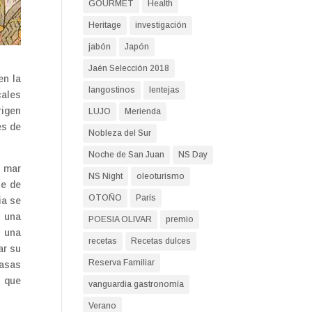
GOURMET
Health
Heritage
investigación
jabón
Japón
Jaén Selección 2018
en la
langostinos
lentejas
cales
rigen
LUJO
Merienda
es de
Nobleza del Sur
Noche de San Juan
NS Day
l mar
NS Night
oleoturismo
te de
OTOÑO
París
ia se
y una
POESIA OLIVAR
premio
́ una
recetas
Recetas dulces
ar su
Reserva Familiar
rasas
o que
vanguardia gastronomía
Verano