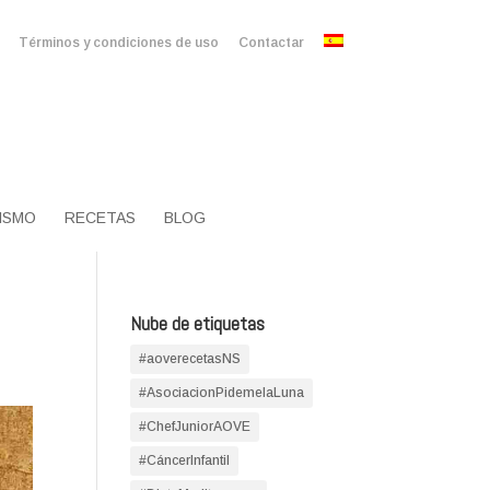
Términos y condiciones de uso
Contactar
ISMO
RECETAS
BLOG
Nube de etiquetas
#aoverecetasNS
#AsociacionPidemelaLuna
#ChefJuniorAOVE
#CáncerInfantil