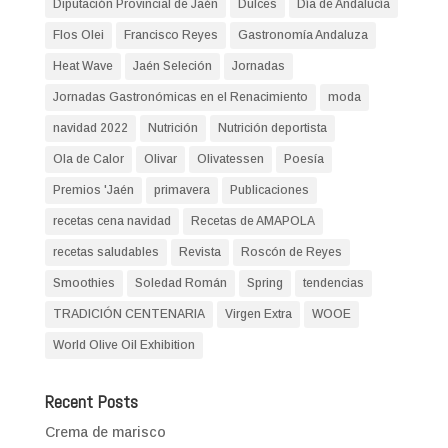
Diputación Provincial de Jaén
Dulces
Día de Andalucía
Flos Olei
Francisco Reyes
Gastronomía Andaluza
Heat Wave
Jaén Seleción
Jornadas
Jornadas Gastronómicas en el Renacimiento
moda
navidad 2022
Nutrición
Nutrición deportista
Ola de Calor
Olivar
Olivatessen
Poesía
Premios 'Jaén
primavera
Publicaciones
recetas cena navidad
Recetas de AMAPOLA
recetas saludables
Revista
Roscón de Reyes
Smoothies
Soledad Román
Spring
tendencias
TRADICIÓN CENTENARIA
Virgen Extra
WOOE
World Olive Oil Exhibition
Recent Posts
Crema de marisco