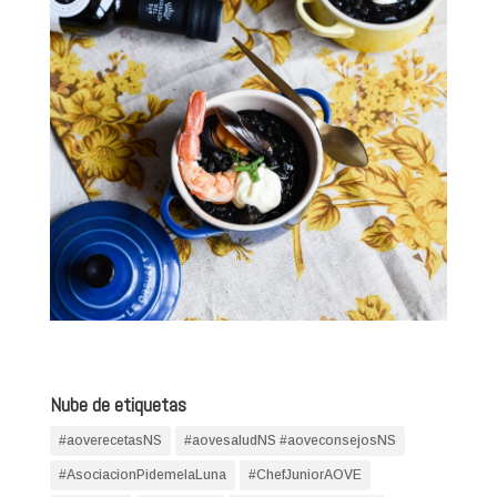
Nube de etiquetas
#aoverecetasNS
#aovesaludNS #aoveconsejosNS
#AsociacionPidemelaLuna
#ChefJuniorAOVE