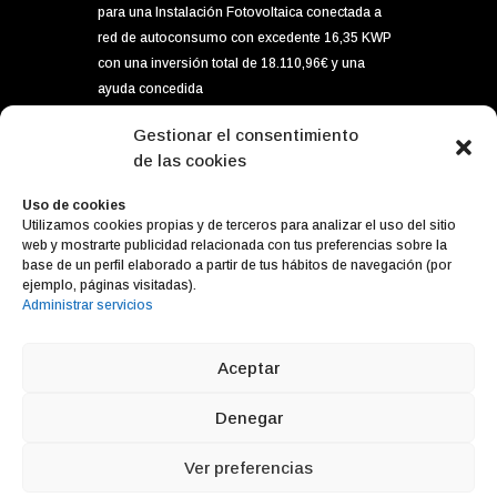
para una Instalación Fotovoltaica conectada a
red de autoconsumo con excedente 16,35 KWP
con una inversión total de 18.110,96€ y una
ayuda concedida
por importe de 5.896,80€ dentro del programa
Gestionar el consentimiento
de incentivos ligados al autoconsumo y
de las cookies
almacenamiento, con fuentes de energía
renovable, así como la implantación de
Uso de cookies
Utilizamos cookies propias y de terceros para analizar el uso del sitio
sistemas térmicos en el sector residencial del
web y mostrarte publicidad relacionada con tus preferencias sobre la
Ministerior para la Transición Ecológica y el
base de un perfil elaborado a partir de tus hábitos de navegación (por
Reto Demográfico, gestionado por el IDAE.
ejemplo, páginas visitadas).
Administrar servicios
Aceptar
Diseño web
Cabello x Mure
Denegar
Ver preferencias