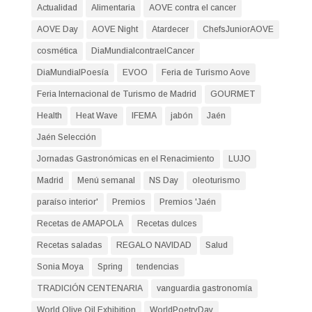
Actualidad
Alimentaria
AOVE contra el cancer
AOVE Day
AOVE Night
Atardecer
ChefsJuniorAOVE
cosmética
DiaMundialcontraelCancer
DiaMundialPoesía
EVOO
Feria de Turismo Aove
Feria Internacional de Turismo de Madrid
GOURMET
Health
Heat Wave
IFEMA
jabón
Jaén
Jaén Selección
Jornadas Gastronómicas en el Renacimiento
LUJO
Madrid
Menú semanal
NS Day
oleoturismo
paraíso interior'
Premios
Premios 'Jaén
Recetas de AMAPOLA
Recetas dulces
Recetas saladas
REGALO NAVIDAD
Salud
Sonia Moya
Spring
tendencias
TRADICIÓN CENTENARIA
vanguardia gastronomía
World Olive Oil Exhibition
WorldPoetryDay